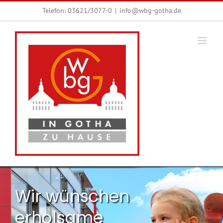
Zum
Telefon:
03621/3077-0
|
info@wbg-gotha.de
Inhalt
springen
Wir wünschen
erholsame