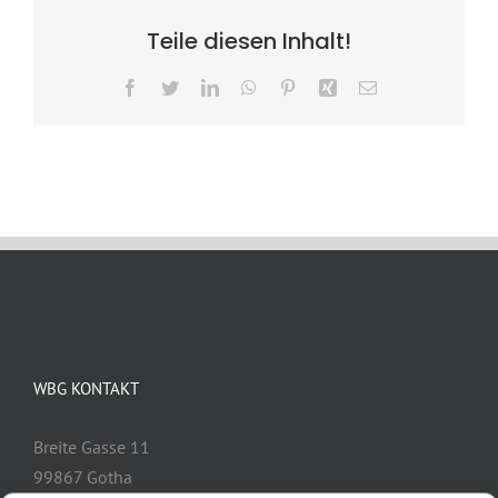
Teile diesen Inhalt!
Facebook
Twitter
LinkedIn
WhatsApp
Pinterest
Xing
E-
Mail
WBG KONTAKT
Breite Gasse 11
99867 Gotha