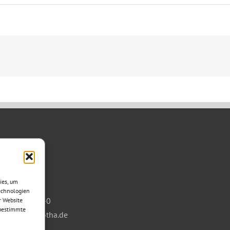
TAKT
asse 11
ies, um
otha
echnologien
03621/3077-0
r Website
 bestimmte
info@wbg-gotha.de