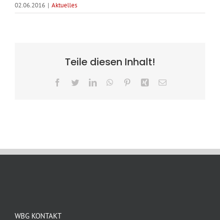
02.06.2016
|
Aktuelles
Teile diesen Inhalt!
Facebook
Twitter
LinkedIn
WhatsApp
Pinterest
Xing
E-
Mail
WBG KONTAKT