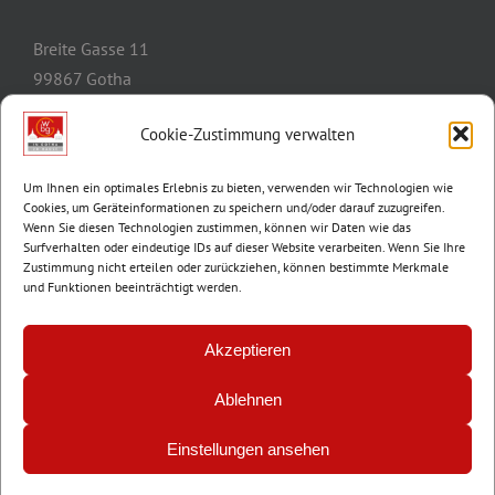
Breite Gasse 11
99867 Gotha
Telefon:
03621/3077-0
Cookie-Zustimmung verwalten
E-Mail:
info@wbg-gotha.de
Um Ihnen ein optimales Erlebnis zu bieten, verwenden wir Technologien wie
Cookies, um Geräteinformationen zu speichern und/oder darauf zuzugreifen.
Wenn Sie diesen Technologien zustimmen, können wir Daten wie das
Surfverhalten oder eindeutige IDs auf dieser Website verarbeiten. Wenn Sie Ihre
Zustimmung nicht erteilen oder zurückziehen, können bestimmte Merkmale
und Funktionen beeinträchtigt werden.
Akzeptieren
Ablehnen
© Copyright 2012 -
2026 | Wohnungsbaugenossenschaft Gotha e.G. |
Impressum
|
Datenschutz
Einstellungen ansehen
Facebook
Instagram
E-