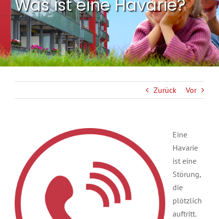
Was ist eine Havarie?
Zurück
Vor
Eine
Havarie
ist eine
Störung,
die
plötzlich
auftritt.