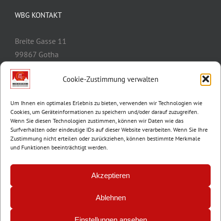
WBG KONTAKT
Breite Gasse 11
99867 Gotha
Telefon:
03621/3077-0
Cookie-Zustimmung verwalten
E-Mail:
info@wbg-gotha.de
Um Ihnen ein optimales Erlebnis zu bieten, verwenden wir Technologien wie
Cookies, um Geräteinformationen zu speichern und/oder darauf zuzugreifen.
Wenn Sie diesen Technologien zustimmen, können wir Daten wie das
Surfverhalten oder eindeutige IDs auf dieser Website verarbeiten. Wenn Sie Ihre
Zustimmung nicht erteilen oder zurückziehen, können bestimmte Merkmale
und Funktionen beeinträchtigt werden.
Akzeptieren
Ablehnen
© Copyright 2012 -
2026 | Wohnungsbaugenossenschaft Gotha e.G. |
Impressum
|
Datenschutz
Einstellungen ansehen