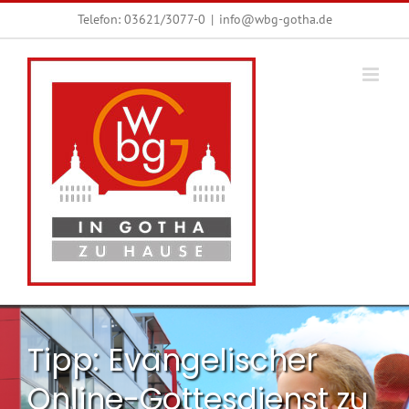
Zum
Telefon:
03621/3077-0
|
info@wbg-gotha.de
Inhalt
springen
Tipp: Evangelischer
Online-Gottesdienst zu