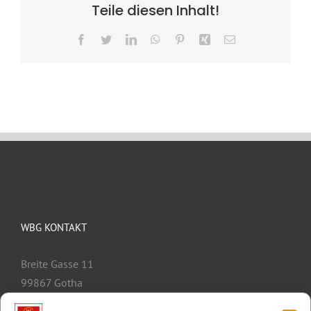
Teile diesen Inhalt!
Facebook
Twitter
LinkedIn
WhatsApp
Pinterest
Xing
E-
Mail
WBG KONTAKT
Breite Gasse 11
99867 Gotha
Telefon:
03621/3077-0