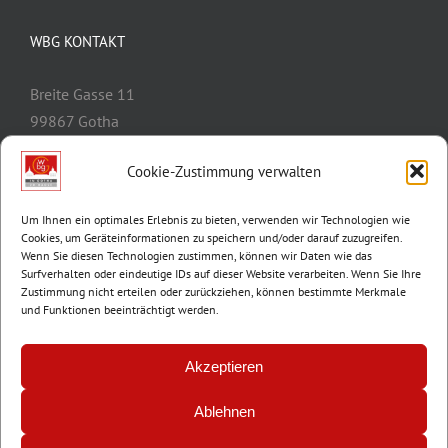
WBG KONTAKT
Breite Gasse 11
99867 Gotha
Telefon:
03621/3077-0
Cookie-Zustimmung verwalten
E-Mail:
info@wbg-gotha.de
Um Ihnen ein optimales Erlebnis zu bieten, verwenden wir Technologien wie
Cookies, um Geräteinformationen zu speichern und/oder darauf zuzugreifen.
Wenn Sie diesen Technologien zustimmen, können wir Daten wie das
Surfverhalten oder eindeutige IDs auf dieser Website verarbeiten. Wenn Sie Ihre
Zustimmung nicht erteilen oder zurückziehen, können bestimmte Merkmale
und Funktionen beeinträchtigt werden.
Akzeptieren
Ablehnen
© Copyright 2012 -
2026 | Wohnungsbaugenossenschaft Gotha e.G. |