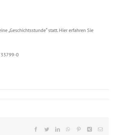
ne „Geschichtsstunde“ statt. Hier erfahren Sie
/733799-0
Facebook
Twitter
LinkedIn
WhatsApp
Pinterest
Xing
E-
Mail