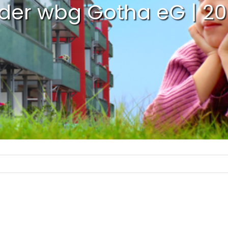
 der wbg Gotha eG | 2