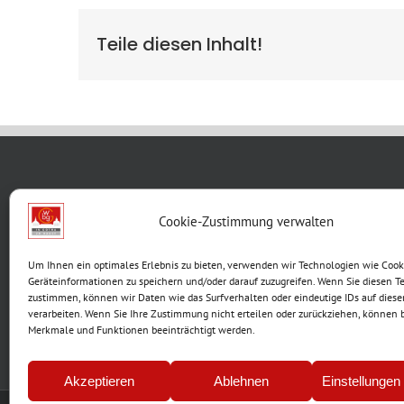
Teile diesen Inhalt!
WBG KON
Cookie-Zustimmung verwalten
Breite G
Um Ihnen ein optimales Erlebnis zu bieten, verwenden wir Technologien wie Cook
99867 G
Geräteinformationen zu speichern und/oder darauf zuzugreifen. Wenn Sie diesen T
Telefon:
zustimmen, können wir Daten wie das Surfverhalten oder eindeutige IDs auf diese
verarbeiten. Wenn Sie Ihre Zustimmung nicht erteilen oder zurückziehen, können
E-Mail:
Merkmale und Funktionen beeinträchtigt werden.
Akzeptieren
Ablehnen
Einstellungen