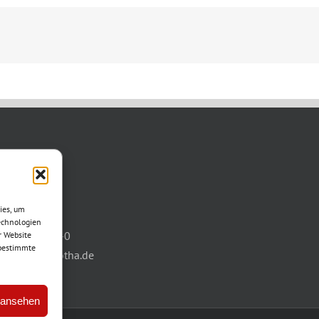
TAKT
asse 11
ies, um
otha
echnologien
03621/3077-0
r Website
 bestimmte
info@wbg-gotha.de
 ansehen