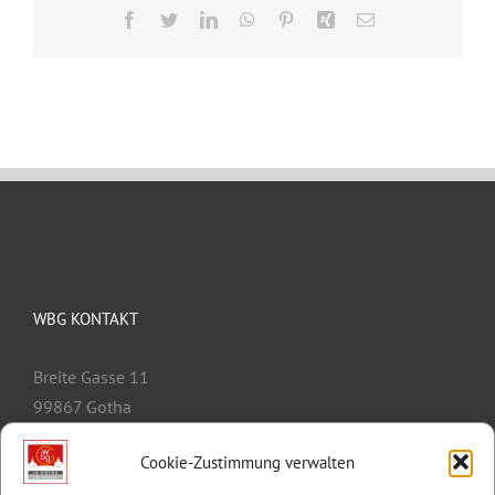
Facebook
Twitter
LinkedIn
WhatsApp
Pinterest
Xing
E-
Mail
WBG KONTAKT
Breite Gasse 11
99867 Gotha
Telefon:
03621/3077-0
Cookie-Zustimmung verwalten
E-Mail:
info@wbg-gotha.de