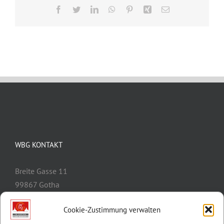
Facebook
Twitter
LinkedIn
WhatsApp
Pinterest
Xing
E-
Mail
WBG KONTAKT
Breite Gasse 11
99867 Gotha
Telefon:
03621/3077-0
Cookie-Zustimmung verwalten
E-Mail:
info@wbg-gotha.de