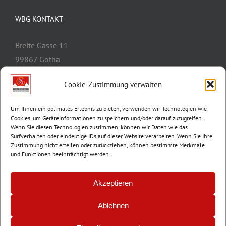
WBG KONTAKT
Breite Gasse 11
99867 Gotha
Telefon:
03621/3077-0
Cookie-Zustimmung verwalten
E-Mail:
info@wbg-gotha.de
Um Ihnen ein optimales Erlebnis zu bieten, verwenden wir Technologien wie
Cookies, um Geräteinformationen zu speichern und/oder darauf zuzugreifen.
Wenn Sie diesen Technologien zustimmen, können wir Daten wie das
Surfverhalten oder eindeutige IDs auf dieser Website verarbeiten. Wenn Sie Ihre
Zustimmung nicht erteilen oder zurückziehen, können bestimmte Merkmale
und Funktionen beeinträchtigt werden.
Akzeptieren
Ablehnen
© Copyright 2012 -
2026 | Wohnungsbaugenossenschaft Gotha e.G. |
Impressum
|
Datenschutz