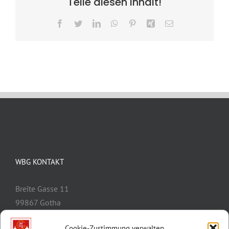
Teile diesen Inhalt!
Facebook
Twitter
LinkedIn
WhatsApp
Pinterest
Xing
E-
Mail
WBG KONTAKT
Breite Gasse 11
99867 Gotha
Telefon:
03621/3077-0
Cookie-Zustimmung verwalten