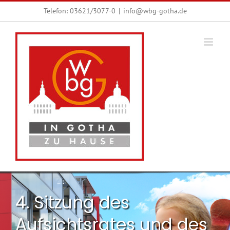
Zum
Telefon:
03621/3077-0
|
info@wbg-gotha.de
Inhalt
springen
4. Sitzung des
Aufsichtsrates und des