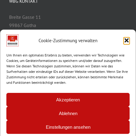
WBG KONTAKT
Breite Gasse 11
99867 Gotha
Telefon:
03621/3077-0
Cookie-Zustimmung verwalten
E-Mail:
info@wbg-gotha.de
Um Ihnen ein optimales Erlebnis zu bieten, verwenden wir Technologien wie
Cookies, um Geräteinformationen zu speichern und/oder darauf zuzugreifen.
Wenn Sie diesen Technologien zustimmen, können wir Daten wie das
Surfverhalten oder eindeutige IDs auf dieser Website verarbeiten. Wenn Sie Ihre
Zustimmung nicht erteilen oder zurückziehen, können bestimmte Merkmale
und Funktionen beeinträchtigt werden.
Akzeptieren
Ablehnen
© Copyright 2012 -
2026 | Wohnungsbaugenossenschaft Gotha e.G. |
Impressum
|
Datenschutz
Einstellungen ansehen