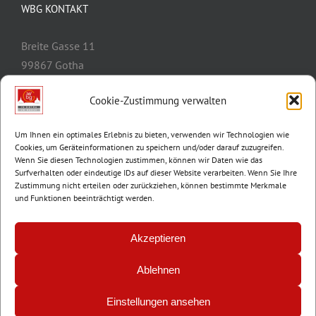
WBG KONTAKT
Breite Gasse 11
99867 Gotha
Telefon:
03621/3077-0
Cookie-Zustimmung verwalten
E-Mail:
info@wbg-gotha.de
Um Ihnen ein optimales Erlebnis zu bieten, verwenden wir Technologien wie
Cookies, um Geräteinformationen zu speichern und/oder darauf zuzugreifen.
Wenn Sie diesen Technologien zustimmen, können wir Daten wie das
Surfverhalten oder eindeutige IDs auf dieser Website verarbeiten. Wenn Sie Ihre
Zustimmung nicht erteilen oder zurückziehen, können bestimmte Merkmale
und Funktionen beeinträchtigt werden.
Akzeptieren
Ablehnen
© Copyright 2012 -
2026 | Wohnungsbaugenossenschaft Gotha e.G. |
Impressum
|
Datenschutz
Einstellungen ansehen