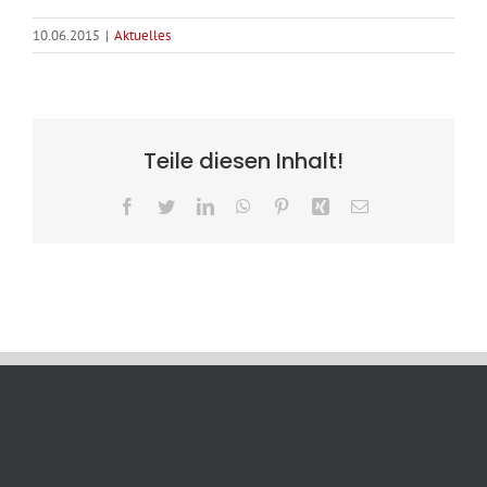
10.06.2015
|
Aktuelles
Teile diesen Inhalt!
Facebook
Twitter
LinkedIn
WhatsApp
Pinterest
Xing
E-
Mail